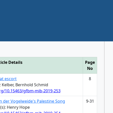
icle Details
Page
No
at escort
8
z Kelber, Bernhold Schmid
org/10.15463/gfbm-mib-2019-253
n der Vogelweide's Palestine Song
9-31
(s): Henry Hope