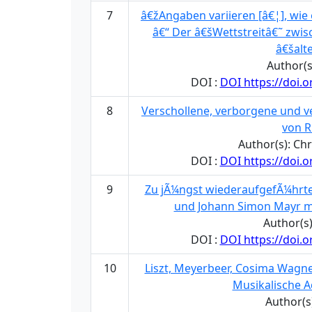
7
â€žAngaben variieren [â€¦], wie
â€“ Der â€šWettstreitâ€˜ zwi
â€šalt
Author(s
DOI :
DOI https://doi.
8
Verschollene, verborgene und v
von R
Author(s): Ch
DOI :
DOI https://doi.
9
Zu jÃ¼ngst wiederaufgefÃ¼hrte
und Johann Simon Mayr m
Author(s
DOI :
DOI https://doi.
10
Liszt, Meyerbeer, Cosima Wagn
Musikalische A
Author(s