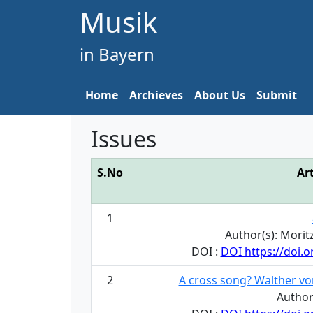
Musik
in Bayern
Home
Archieves
About Us
Submit
Issues
S.No
Art
1
Author(s): Morit
DOI :
DOI https://doi.
2
A cross song? Walther vo
Author