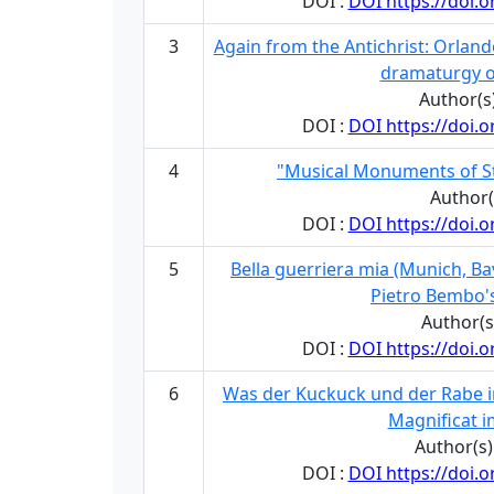
DOI :
DOI https://doi.
3
Again from the Antichrist: Orland
dramaturgy of
Author(s
DOI :
DOI https://doi.
4
"Musical Monuments of Sto
Author(
DOI :
DOI https://doi.
5
Bella guerriera mia (Munich, Ba
Pietro Bembo's 
Author(s)
DOI :
DOI https://doi.
6
Was der Kuckuck und der Rabe in
Magnificat i
Author(s
DOI :
DOI https://doi.