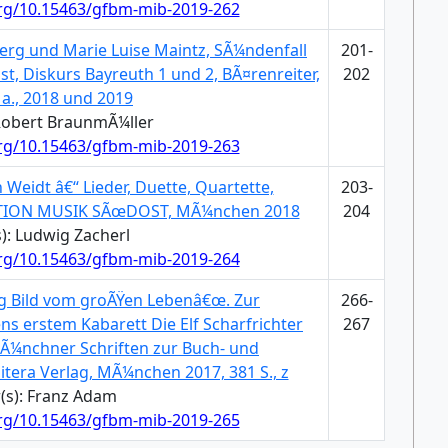
org/10.15463/gfbm-mib-2019-262
erg und Marie Luise Maintz, SÃ¼ndenfall
201-
st, Diskurs Bayreuth 1 und 2, BÃ¤renreiter,
202
 a., 2018 und 2019
 Robert BraunmÃ¼ller
org/10.15463/gfbm-mib-2019-263
 Weidt â€“ Lieder, Duette, Quartette,
203-
DITION MUSIK SÃœDOST, MÃ¼nchen 2018
204
): Ludwig Zacherl
org/10.15463/gfbm-mib-2019-264
ig Bild vom groÃŸen Lebenâ€œ. Zur
266-
s erstem Kabarett Die Elf Scharfrichter
267
MÃ¼nchner Schriften zur Buch- und
llitera Verlag, MÃ¼nchen 2017, 381 S., z
(s): Franz Adam
org/10.15463/gfbm-mib-2019-265