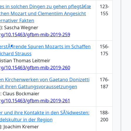
 es in solchen Dingen zu gehen pflegtâ€œ
123-
schen Mozart und Clementiim Angesicht
155
ernativer Fakten
): Sascha Wegner
org/10.15463/gfbm-mib-2019-259
erstÃ¶rende Spuren Mozarts im Schaffen
156-
ichard Strauss
175
ristian Thomas Leitmeir
org/10.15463/gfbm-mib-2019-260
n Kirchenwerken von Gaetano Donizetti
176-
it ihren Gattungsvoraussetzungen
187
): Claus Bockmaier
org/10.15463/gfbm-mib-2019-261
er und ihre Kontakte in den SÃ¼dwesten:
188-
delskultur in der Region
200
): Joachim Kremer