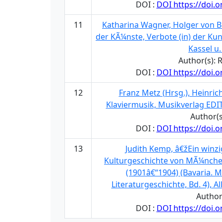
DOI :
DOI https://doi.
11
Katharina Wagner, Holger von B
der KÃ¼nste, Verbote (in) der Kun
Kassel u.
Author(s):
DOI :
DOI https://doi.
12
Franz Metz (Hrsg.), Heinrich
Klaviermusik, Musikverlag E
Author(s
DOI :
DOI https://doi.
13
Judith Kemp, â€žEin winz
Kulturgeschichte von MÃ¼nchen
(1901â€“1904) (Bavaria. 
Literaturgeschichte, Bd. 4), A
Author
DOI :
DOI https://doi.