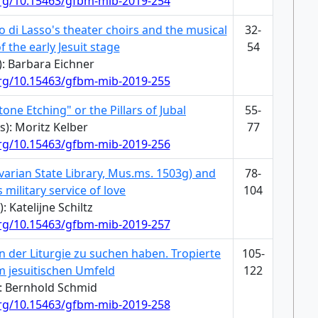
org/10.15463/gfbm-mib-2019-254
o di Lasso's theater choirs and the musical
32-
 the early Jesuit stage
54
): Barbara Eichner
org/10.15463/gfbm-mib-2019-255
ne Etching" or the Pillars of Jubal
55-
s): Moritz Kelber
77
org/10.15463/gfbm-mib-2019-256
varian State Library, Mus.ms. 1503g) and
78-
military service of love
104
: Katelijne Schiltz
org/10.15463/gfbm-mib-2019-257
 der Liturgie zu suchen haben. Tropierte
105-
m jesuitischen Umfeld
122
): Bernhold Schmid
org/10.15463/gfbm-mib-2019-258