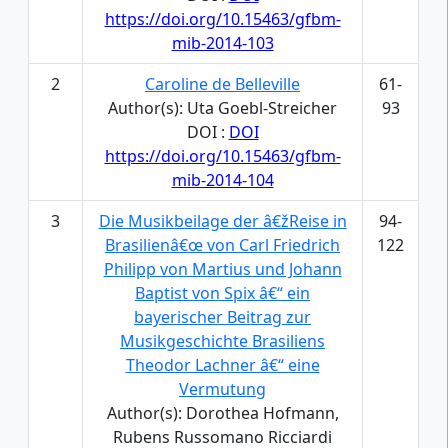
https://doi.org/10.15463/gfbm-
mib-2014-103
2
Caroline de Belleville
61-
Author(s): Uta Goebl-Streicher
93
DOI :
DOI
https://doi.org/10.15463/gfbm-
mib-2014-104
3
Die Musikbeilage der â€žReise in
94-
Brasilienâ€œ von Carl Friedrich
122
Philipp von Martius und Johann
Baptist von Spix â€“ ein
bayerischer Beitrag zur
Musikgeschichte Brasiliens
Theodor Lachner â€“ eine
Vermutung
Author(s): Dorothea Hofmann,
Rubens Russomano Ricciardi