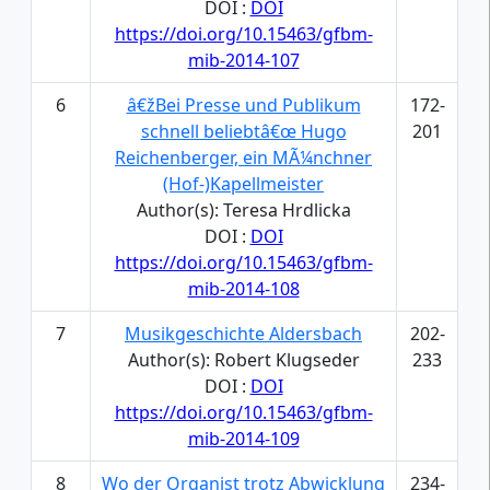
DOI :
DOI
https://doi.org/10.15463/gfbm-
mib-2014-107
6
â€žBei Presse und Publikum
172-
schnell beliebtâ€œ Hugo
201
Reichenberger, ein MÃ¼nchner
(Hof-)Kapellmeister
Author(s): Teresa Hrdlicka
DOI :
DOI
https://doi.org/10.15463/gfbm-
mib-2014-108
7
Musikgeschichte Aldersbach
202-
Author(s): Robert Klugseder
233
DOI :
DOI
https://doi.org/10.15463/gfbm-
mib-2014-109
8
Wo der Organist trotz Abwicklung
234-