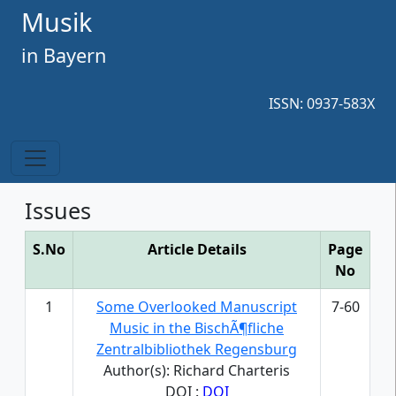
Musik
in Bayern
ISSN: 0937-583X
Issues
S.No
Article Details
Page
No
1
Some Overlooked Manuscript
7-60
Music in the BischÃ¶fliche
Zentralbibliothek Regensburg
Author(s): Richard Charteris
DOI :
DOI