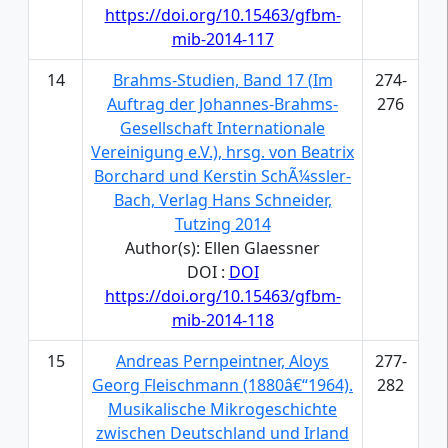
https://doi.org/10.15463/gfbm-
mib-2014-117
14
Brahms-Studien, Band 17 (Im
274-
Auftrag der Johannes-Brahms-
276
Gesellschaft Internationale
Vereinigung e.V.), hrsg. von Beatrix
Borchard und Kerstin SchÃ¼ssler-
Bach, Verlag Hans Schneider,
Tutzing 2014
Author(s): Ellen Glaessner
DOI :
DOI
https://doi.org/10.15463/gfbm-
mib-2014-118
15
Andreas Pernpeintner, Aloys
277-
Georg Fleischmann (1880â€“1964).
282
Musikalische Mikrogeschichte
zwischen Deutschland und Irland