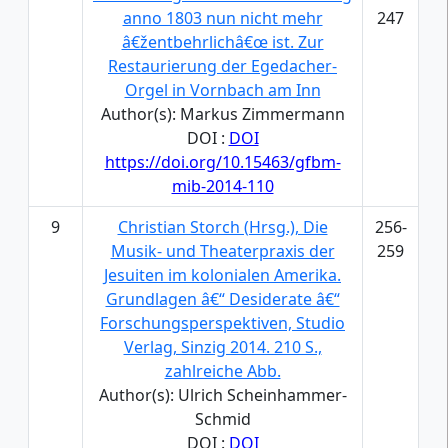
anno 1803 nun nicht mehr
247
â€žentbehrlichâ€œ ist. Zur
Restaurierung der Egedacher-
Orgel in Vornbach am Inn
Author(s): Markus Zimmermann
DOI :
DOI
https://doi.org/10.15463/gfbm-
mib-2014-110
9
Christian Storch (Hrsg.), Die
256-
Musik- und Theaterpraxis der
259
Jesuiten im kolonialen Amerika.
Grundlagen â€“ Desiderate â€“
Forschungsperspektiven, Studio
Verlag, Sinzig 2014. 210 S.,
zahlreiche Abb.
Author(s): Ulrich Scheinhammer-
Schmid
DOI :
DOI