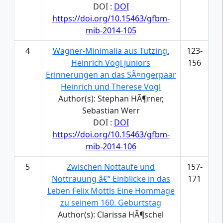
DOI :
DOI
https://doi.org/10.15463/gfbm-
mib-2014-105
4
Wagner-Minimalia aus Tutzing.
123-
Heinrich Vogl juniors
156
Erinnerungen an das SÃ¤ngerpaar
Heinrich und Therese Vogl
Author(s): Stephan HÃ¶rner,
Sebastian Werr
DOI :
DOI
https://doi.org/10.15463/gfbm-
mib-2014-106
5
Zwischen Nottaufe und
157-
Nottrauung â€“ Einblicke in das
171
Leben Felix Mottls Eine Hommage
zu seinem 160. Geburtstag
Author(s): Clarissa HÃ¶schel