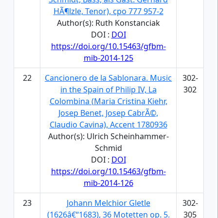
HÃ¶lzle, Tenor), cpo 777 957-2
Author(s): Ruth Konstanciak
DOI :
DOI
https://doi.org/10.15463/gfbm-
mib-2014-125
22
Cancionero de la Sablonara. Music
302-
in the Spain of Philip IV, La
302
Colombina (Maria Cristina Kiehr,
Josep Benet, Josep CabrÃ©,
Claudio Cavina), Accent 1780936
Author(s): Ulrich Scheinhammer-
Schmid
DOI :
DOI
https://doi.org/10.15463/gfbm-
mib-2014-126
23
Johann Melchior Gletle
302-
(1626â€“1683), 36 Motetten op. 5.
305