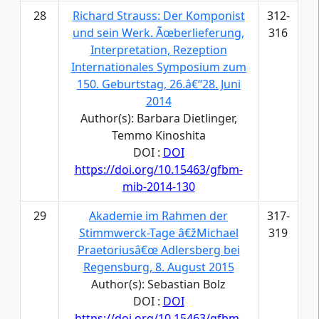
28
Richard Strauss: Der Komponist
312-
und sein Werk. Ãœberlieferung,
316
Interpretation, Rezeption
Internationales Symposium zum
150. Geburtstag, 26.â€“28. Juni
2014
Author(s): Barbara Dietlinger,
Temmo Kinoshita
DOI :
DOI
https://doi.org/10.15463/gfbm-
mib-2014-130
29
Akademie im Rahmen der
317-
Stimmwerck-Tage â€žMichael
319
Praetoriusâ€œ Adlersberg bei
Regensburg, 8. August 2015
Author(s): Sebastian Bolz
DOI :
DOI
https://doi.org/10.15463/gfbm-