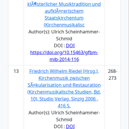
klÃ¶sterlicher Musiktradition und
aufklÃ¤rerischem
Staatskirchentum
(Kirchenmusikalisc
Author(s): Ulrich Scheinhammer-
Schmid
DOI :
DOI
https://doi.org/10.15463/gfbm-
mib-2014-116
13
Friedrich Wilhelm Riedel (Hrsg.),
268-
Kirchenmusik zwischen
273
SÃ¤kularisation und Restauration
(Kirchenmusikalische Studien, Bd.
10), Studio Verlag, Sinzig 2006 ,
416 S.
Author(s): Ulrich Scheinhammer-
Schmid
DOI :
DOI