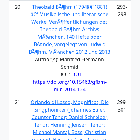
20
Theobald BÃ¶hm (1794â€“1881)
293-
â€“ Musikalische und literarische
298
Werke, VerÃ¶ffentlichungen des
Theobald-BÃ¶hm-Archivs
MÃ¼nchen, 140 Hefte oder
BÃ¤nde, vorgelegt von Ludwig
BÃ¶hm, MÃ¼nchen 2012 und 2013
Author(s): Manfred Hermann
Schmid
DOI :
DOI
https://doi.org/10.15463/gfbm-
mib-2014-124
21
Orlando di Lasso, Magnificat, Die
299-
Singphoniker (Johannes Euler,
301
Counter-Tenor; Daniel Schreiber,
Tenor; Henning Jensen, Tenor;
Michael Mantaj, Bass; Christian
Schmidt, Bass; als Gast: Gerhard