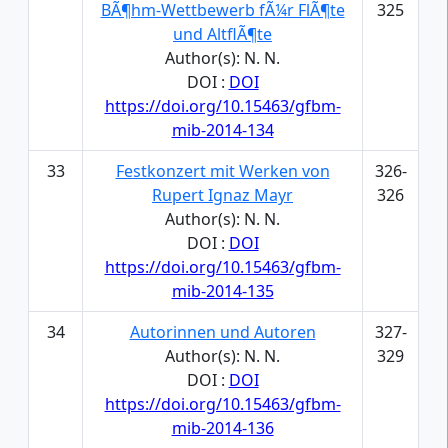
BÃ¶hm-Wettbewerb fÃ¼r FlÃ¶te
325
und AltflÃ¶te
Author(s): N. N.
DOI :
DOI
https://doi.org/10.15463/gfbm-
mib-2014-134
33
Festkonzert mit Werken von
326-
Rupert Ignaz Mayr
326
Author(s): N. N.
DOI :
DOI
https://doi.org/10.15463/gfbm-
mib-2014-135
34
Autorinnen und Autoren
327-
Author(s): N. N.
329
DOI :
DOI
https://doi.org/10.15463/gfbm-
mib-2014-136