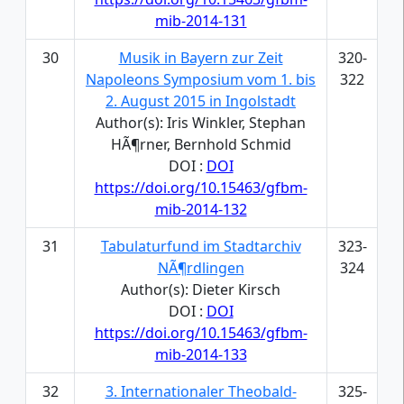
mib-2014-131
30
Musik in Bayern zur Zeit
320-
Napoleons Symposium vom 1. bis
322
2. August 2015 in Ingolstadt
Author(s): Iris Winkler, Stephan
HÃ¶rner, Bernhold Schmid
DOI :
DOI
https://doi.org/10.15463/gfbm-
mib-2014-132
31
Tabulaturfund im Stadtarchiv
323-
NÃ¶rdlingen
324
Author(s): Dieter Kirsch
DOI :
DOI
https://doi.org/10.15463/gfbm-
mib-2014-133
32
3. Internationaler Theobald-
325-