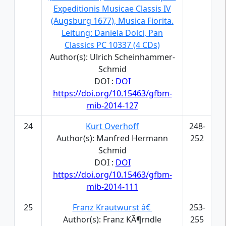
Expeditionis Musicae Classis IV
(Augsburg 1677), Musica Fiorita.
Leitung: Daniela Dolci, Pan
Classics PC 10337 (4 CDs)
Author(s): Ulrich Scheinhammer-
Schmid
DOI :
DOI
https://doi.org/10.15463/gfbm-
mib-2014-127
24
Kurt Overhoff
248-
Author(s): Manfred Hermann
252
Schmid
DOI :
DOI
https://doi.org/10.15463/gfbm-
mib-2014-111
25
Franz Krautwurst â€
253-
Author(s): Franz KÃ¶rndle
255