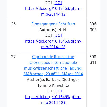
DOI :
DOI
https://doi.org/10.15463/gfbm-
mib-2014-112
26
Eingegangene Schriften
306-
Author(s): N. N.
306
DOI :
DOI
https://doi.org/10.15463/gfbm-
mib-2014-128
27
Cipriano de Rore at the
308-
Crossroads Internationale
311
musikwissenschaftliche Tagung,
MÃ¼nchen, 20.â€“ 1. MÃ¤rz 2014
Author(s): Barbara Dietlinger,
Temmo Kinoshita
DOI :
DOI
https://doi.org/10.15463/gfbm-
mib-2014-129