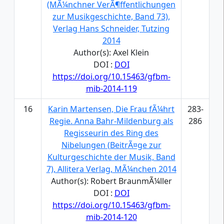
(MÃ¼nchner VerÃ¶ffentlichungen
zur Musikgeschichte, Band 73),
Verlag Hans Schneider, Tutzing
2014
Author(s): Axel Klein
DOI :
DOI
https://doi.org/10.15463/gfbm-
mib-2014-119
16
Karin Martensen, Die Frau fÃ¼hrt
283-
Regie. Anna Bahr-Mildenburg als
286
Regisseurin des Ring des
Nibelungen (BeitrÃ¤ge zur
Kulturgeschichte der Musik, Band
7), Allitera Verlag, MÃ¼nchen 2014
Author(s): Robert BraunmÃ¼ller
DOI :
DOI
https://doi.org/10.15463/gfbm-
mib-2014-120