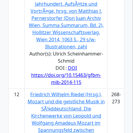
Jahrhundert. AufsÃ¤tze und
VortrÃ¤ge, hrsg. von Matthias J.
Pernerstorfer (Don Juan Archiv
Wien, Summa Summarum, Bd. 2),
Hollitzer Wissenschaftsverlag,
Wien 2014, 1063 S., 29 s/w-
Illustrationen, zahl
Author(s): Ulrich Scheinhammer-
Schmid
DOI :
DOI
https://doi.org/10.15463/gfbm-
mib-2014-115
12
Friedrich Wilhelm Riedel (Hrsg.),
268-
Mozart und die geistliche Musik in
273
SÃ¼ddeutschland. Die
Kirchenwerke von Leopold und
Wolfgang Amadeus Mozart im
Spannungsfeld zwischen