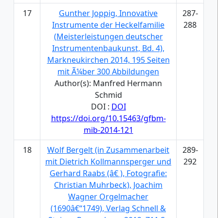
17
Gunther Joppig, Innovative
287-
Instrumente der Heckelfamilie
288
(Meisterleistungen deutscher
Instrumentenbaukunst, Bd. 4),
Markneukirchen 2014, 195 Seiten
mit Ã¼ber 300 Abbildungen
Author(s): Manfred Hermann
Schmid
DOI :
DOI
https://doi.org/10.15463/gfbm-
mib-2014-121
18
Wolf Bergelt (in Zusammenarbeit
289-
mit Dietrich Kollmannsperger und
292
Gerhard Raabs (â€ ), Fotografie:
Christian Muhrbeck), Joachim
Wagner Orgelmacher
(1690â€“1749), Verlag Schnell &