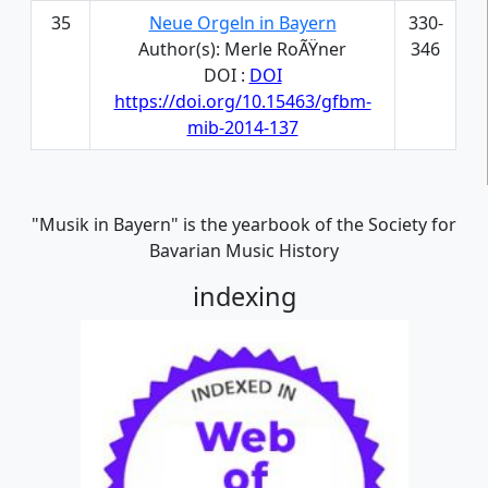
35
Neue Orgeln in Bayern
330-
Author(s): Merle RoÃŸner
346
DOI :
DOI
https://doi.org/10.15463/gfbm-
mib-2014-137
"Musik in Bayern" is the yearbook of the Society for
Bavarian Music History
indexing