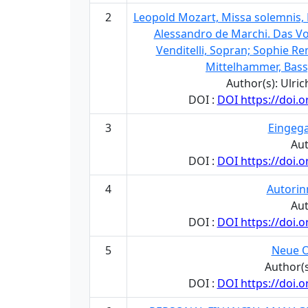
2
Leopold Mozart, Missa solemnis,
Alessandro de Marchi. Das Vo
Venditelli, Sopran; Sophie Ren
Mittelhammer, Bass
Author(s): Ulr
DOI :
DOI https://doi.
3
Eingega
Aut
DOI :
DOI https://doi.
4
Autorin
Aut
DOI :
DOI https://doi.
5
Neue O
Author(
DOI :
DOI https://doi.