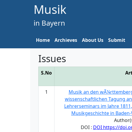
Musik
in Bayern
Home
Archieves
About Us
Submit
Issues
S.No
Art
1
Musik an den wÃ¼rttembergi
wissenschaftlichen Tagung an
Lehrerseminars im Jahre 1811,
Musikgeschichte in Baden-
Author(s
DOI :
DOI https://doi.