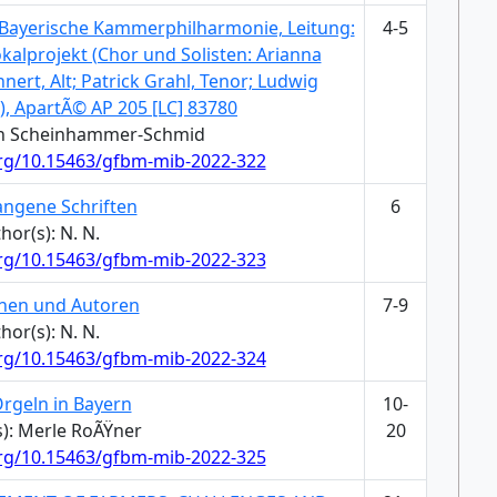
 Bayerische Kammerphilharmonie, Leitung:
4-5
kalprojekt (Chor und Solisten: Arianna
nert, Alt; Patrick Grahl, Tenor; Ludwig
), ApartÃ© AP 205 [LC] 83780
ich Scheinhammer-Schmid
org/10.15463/gfbm-mib-2022-322
ngene Schriften
6
hor(s): N. N.
org/10.15463/gfbm-mib-2022-323
nen und Autoren
7-9
hor(s): N. N.
org/10.15463/gfbm-mib-2022-324
rgeln in Bayern
10-
s): Merle RoÃŸner
20
org/10.15463/gfbm-mib-2022-325