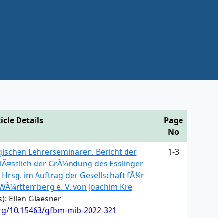
icle Details
Page
No
schen Lehrerseminaren. Bericht der
1-3
lÃ¤sslich der GrÃ¼ndung des Esslinger
 Hrsg. im Auftrag der Gesellschaft fÃ¼r
WÃ¼rttemberg e. V. von Joachim Kre
): Ellen Glaesner
org/10.15463/gfbm-mib-2022-321